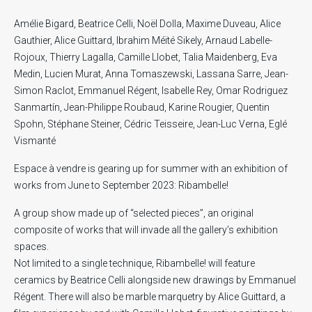
Amélie Bigard, Beatrice Celli, Noël Dolla, Maxime Duveau, Alice
Gauthier, Alice Guittard, Ibrahim Méïté Sikely, Arnaud Labelle-
Rojoux, Thierry Lagalla, Camille Llobet, Talia Maidenberg, Eva
Medin, Lucien Murat, Anna Tomaszewski, Lassana Sarre, Jean-
Simon Raclot, Emmanuel Régent, Isabelle Rey, Omar Rodriguez
Sanmartín, Jean-Philippe Roubaud, Karine Rougier, Quentin
Spohn, Stéphane Steiner, Cédric Teisseire, Jean-Luc Verna, Eglé
Vismanté
Espace à vendre is gearing up for summer with an exhibition of
works from June to September 2023: Ribambelle!
A group show made up of “selected pieces”, an original
composite of works that will invade all the gallery’s exhibition
spaces.
Not limited to a single technique, Ribambelle! will feature
ceramics by Beatrice Celli alongside new drawings by Emmanuel
Régent. There will also be marble marquetry by Alice Guittard, a