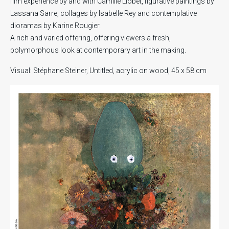
film experience by and with Camille Llobet, figurative paintings by
Lassana Sarre, collages by Isabelle Rey and contemplative
dioramas by Karine Rougier.
A rich and varied offering, offering viewers a fresh,
polymorphous look at contemporary art in the making.
Visual: Stéphane Steiner, Untitled, acrylic on wood, 45 x 58 cm
.
.
.