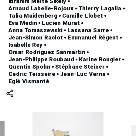
Ibrahim Meïte Sikely
Arnaud Labelle-Rojoux
Thierry Lagalla
Talia Maidenberg
Camille Llobet
Eva Medin
Lucien Murat
Anna Tomaszewski
Lassana Sarre
Jean-Simon Raclot
Emmanuel Régent
Isabelle Rey
Omar Rodriguez Sanmartín
Jean-Philippe Roubaud
Karine Rougier
Quentin Spohn
Stéphane Steiner
Cédric Teisseire
Jean-Luc Verna
Eglé Vismanté