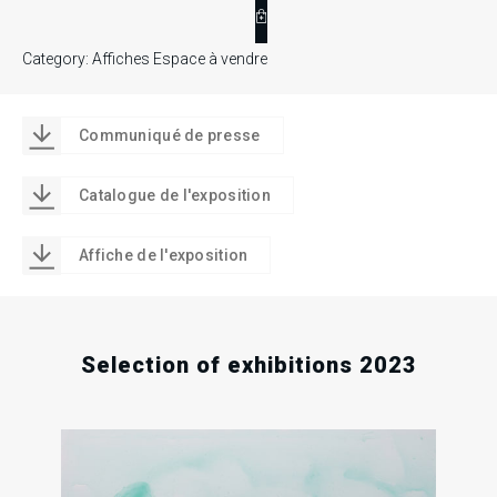
A
ff
i
Category:
Affiches Espace à vendre
c
h
e
Communiqué de presse
«
R
Catalogue de l'exposition
i
b
Affiche de l'exposition
a
m
b
e
Selection of exhibitions 2023
l
l
e
!