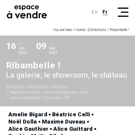
En
Fr
You are here >
Home
/
Exhibitions
/
Ribambelle !
16
09
Fri
Sat
Jun
Sep
2023
2023
Ribambelle !
La galerie, le showroom, le château
Exhibition
/ Exposition collective
/ espace à vendre / Art contemporain, Nice
/ vernissage jeudi 15 juin dès 18h
Amelie Bigard
Béatrice Celli
Noël Dolla
Maxime Duveau
Alice Gauthier
Alice Guittard