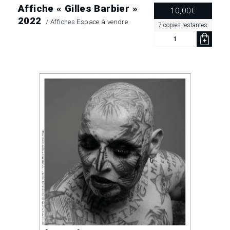
Affiche « Gilles Barbier »
10,00
€
2022
/
Affiches Espace à vendre
7 copies restantes
quantité
de
Affiche
« Gilles
Barbier »
2022