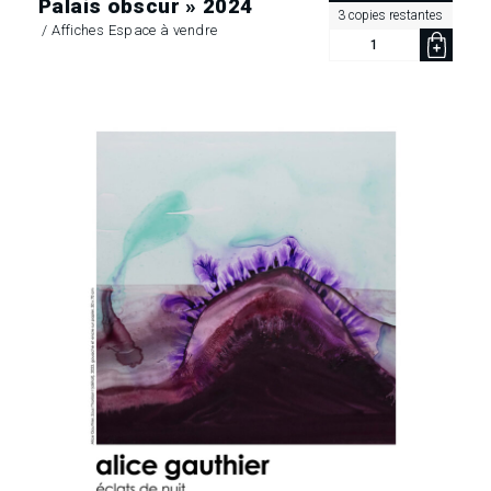
Palais obscur » 2024
3 copies restantes
/
Affiches Espace à vendre
quantité
de
Affiche
«
Didascalie
7,
Palais
obscur »
2024