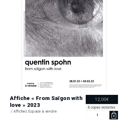
.
.
.
RECHERCHE EN COURS
Affiche « From Saïgon with
12,00
€
love » 2023
8 copies restantes
/
Affiches Espace à vendre
quantité
de
Affiche