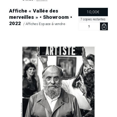
Affiche « Vallée des
10,00
€
merveilles » • Showroom •
7 copies restantes
2022
/
Affiches Espace à vendre
quantité
de
Affiche
"Vallée
des
merveilles"
•
Showroom
•
2022