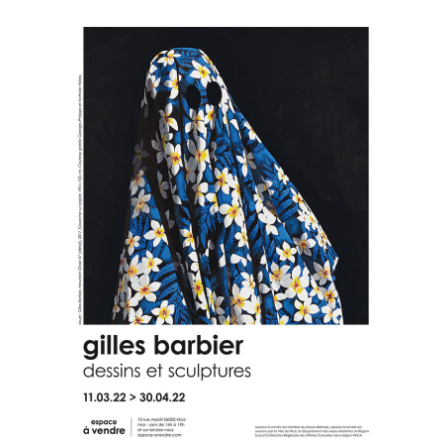
« From
Saïgon
with
love »
2023