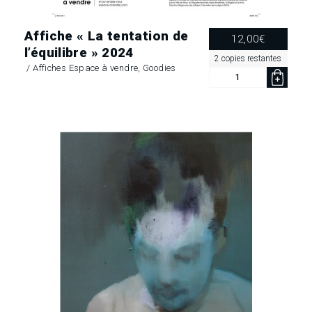
Affiche « La tentation de
12,00
€
l’équilibre » 2024
2 copies restantes
/
Affiches Espace à vendre
,
Goodies
quantité
de
Affiche
«
La
tentation
de
l’équilibre »
2024