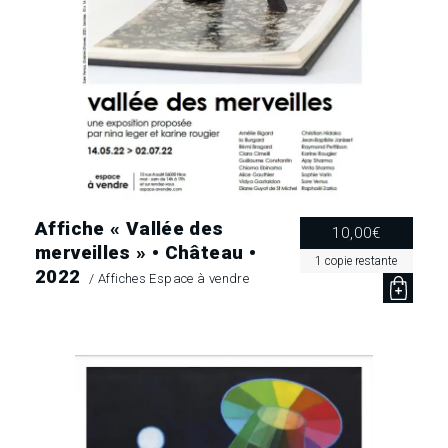
Affiche « Vallée des
10,00
€
merveilles » • Château •
1 copie restante
2022
/
Affiches Espace à vendre
quantité
de
Affiche
"Vallée
des
merveilles"
•
Château
•
2022