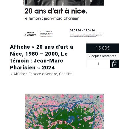
Affiche « 20 ans d’art à
15,00
€
Nice, 1980 – 2000, Le
2 copies restantes
témoin : Jean-Marc
quantité
Pharisien » 2024
de
Affiche
/
Affiches Espace à vendre
,
Goodies
«
20
ans
d’art
à
Nice,
1980
–
2000,
Le