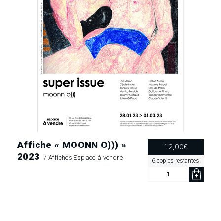
Affiche « MOONN O))) »
12,00
€
2023
/
Affiches Espace à vendre
6 copies restantes
quantité
de
Affiche
« MOONN
O))) »
2023