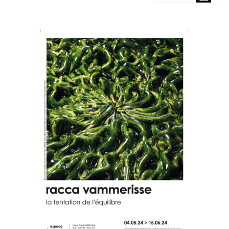
de
Affiche
«
La
bête
! »
2023