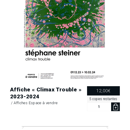
témoin
:
Jean-
Marc
Pharisien »
2024
Affiche « Climax Trouble »
12,00
€
2023-2024
5 copies restantes
/
Affiches Espace à vendre
quantité
de
Affiche
«
Climax