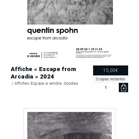
Affiche « Escape from
15,00
€
Arcadia » 2024
3 copies restantes
/
Affiches Espace à vendre
,
Goodies
quantité
de
Affiche
«
Escape
from
Arcadia »
2024