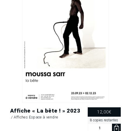
Affiche « La bête ! » 2023
12,00
€
/
Affiches Espace à vendre
8 copies restantes
quantité