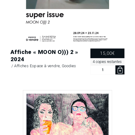
Affiche « MOON O))) 2 »
15,00
€
2024
4 copies restantes
/
Affiches Espace à vendre
,
Goodies
quantité
de
Affiche
«
MOON
O)))
2 »
2024