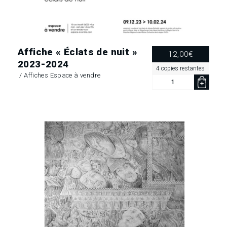
Affiche « Éclats de nuit »
12,00
€
2023-2024
4 copies restantes
/
Affiches Espace à vendre
quantité
de
Affiche
«
Éclats
de
nuit »
2023-
2024