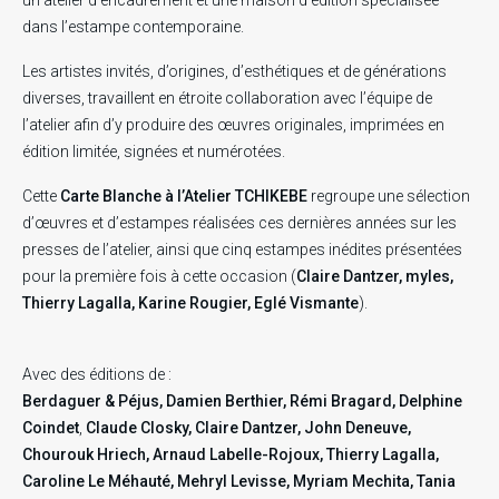
un atelier d’encadrement et une maison d’édition spécialisée
dans l’estampe contemporaine.
Les artistes invités, d’origines, d’esthétiques et de générations
diverses, travaillent en étroite collaboration avec l’équipe de
l’atelier afin d’y produire des œuvres originales, imprimées en
édition limitée, signées et numérotées.
Cette
Carte Blanche à l’Atelier TCHIKEBE
regroupe une sélection
d’œuvres et d’estampes réalisées ces dernières années sur les
presses de l’atelier, ainsi que cinq estampes inédites présentées
pour la première fois à cette occasion (
Claire Dantzer, myles,
Thierry Lagalla, Karine Rougier, Eglé Vismante
).
Avec des éditions de :
Berdaguer & Péjus, Damien Berthier, Rémi Bragard, Delphine
Coindet
,
Claude Closky, Claire Dantzer, John Deneuve,
Chourouk Hriech, Arnaud Labelle-Rojoux, Thierry Lagalla,
Caroline Le Méhauté, Mehryl Levisse, Myriam Mechita, Tania
RECHERCHE EN COURS