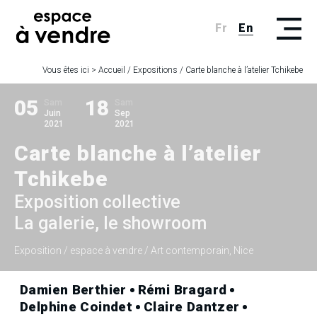
Fr
En
Vous êtes ici >
Accueil
/
Expositions
/
Carte blanche à l’atelier Tchikebe
05
18
Sam
Sam
Juin
Sep
2021
2021
Carte blanche à l’atelier
Tchikebe
Exposition collective
La galerie, le showroom
Exposition
/ espace à vendre / Art contemporain, Nice
Damien Berthier
Rémi Bragard
Delphine Coindet
Claire Dantzer