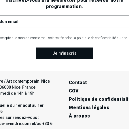
.
.
.
Inscrivez-vous à la newsletter pour recevoir notre
programmation.
RECHERCHE EN COURS
accepte que mon adresse e-mail soit traitée selon la politique de confidentialité du site.
e / Art contemporain, Nice
Contact
t 06000 Nice, France
CGV
amedi de 14h à 19h
Politique de confidentiali
elle du 1er août au 1er
Mentions légales
26
À propos
les sur rendez-vous :
e-avendre.com et/ou +33 6