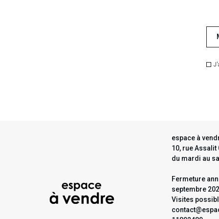
J'
espace à vendr
10, rue Assali
du mardi au s
Fermeture annu
septembre 20
Visites possib
contact@espac