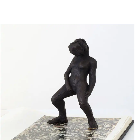
14
Sam
Mai
Exposition proposée par Karine
2022
Rougier et Nina Leger
Jeu