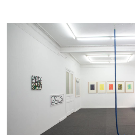
05
Sam
Juin
Exposition collective
2021
Sam