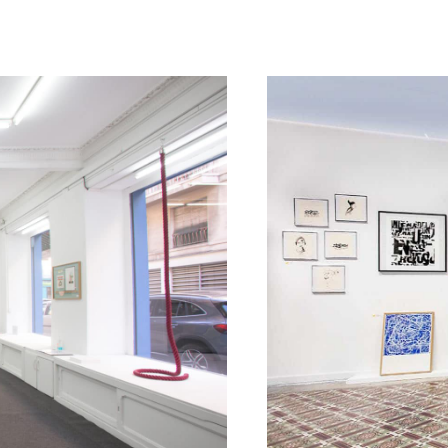
28
Sam
Nov
Le sho
2015
Sam