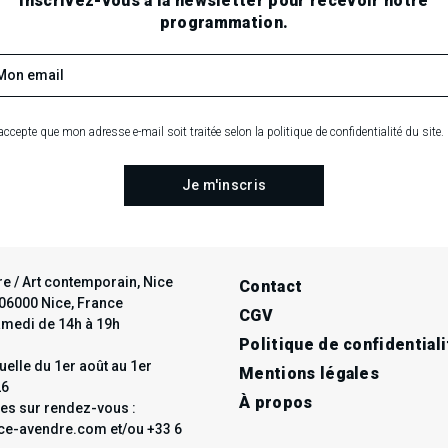
.
.
.
Inscrivez-vous à la newsletter pour recevoir notre
programmation.
RECHERCHE EN COURS
accepte que mon adresse e-mail soit traitée selon la politique de confidentialité du site.
e / Art contemporain, Nice
Contact
t 06000 Nice, France
CGV
amedi de 14h à 19h
Politique de confidentiali
elle du 1er août au 1er
Mentions légales
26
À propos
les sur rendez-vous :
e-avendre.com et/ou +33 6