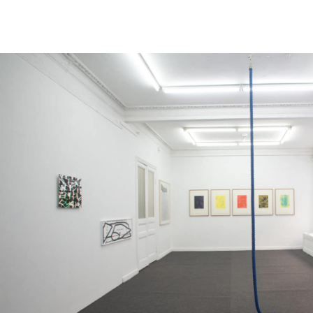
05
Sam
Juin
Exposition collective
2021
Sam