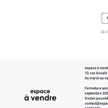
J'
espace à vendr
10, rue Assali
du mardi au s
Fermeture annu
septembre 20
Visites possib
contact@espac