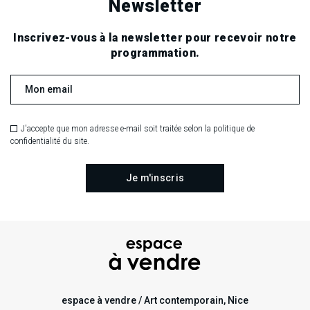
Newsletter
Inscrivez-vous à la newsletter pour recevoir notre
programmation.
J'accepte que mon adresse e-mail soit traitée selon la politique de
confidentialité du site.
Vue de l’exposition
Weekendpoetry éditions
Weekendpoetry éditions
:
La boutique
, du 11 décembre
2021 au 26 février 2022.
Coffret Charles Bukowski
Tote bag Dura
Fin janvier 2022
espace à vendre / Art contemporain, Nice