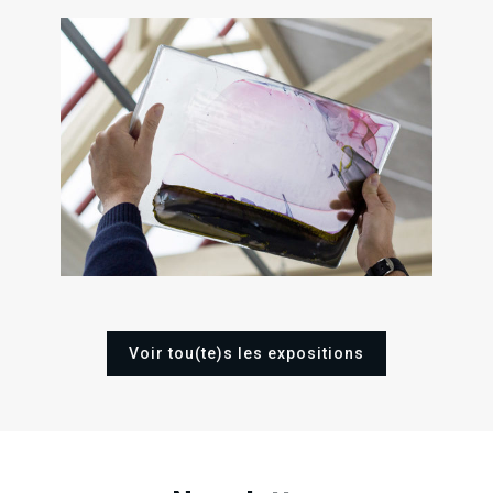
.
.
.
RECHERCHE EN COURS
09
04
Sam
Sam
Oct
Déc
0
2021
2021
Sa
Juin
202
Voir tou(te)s les expositions