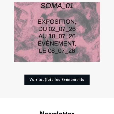
.
.
.
RECHERCHE EN COURS
02
18
Jeu
Sam
Juil
Juil
2
2026
2026
Sa
Juin
202
Voir tou(te)s les Événements