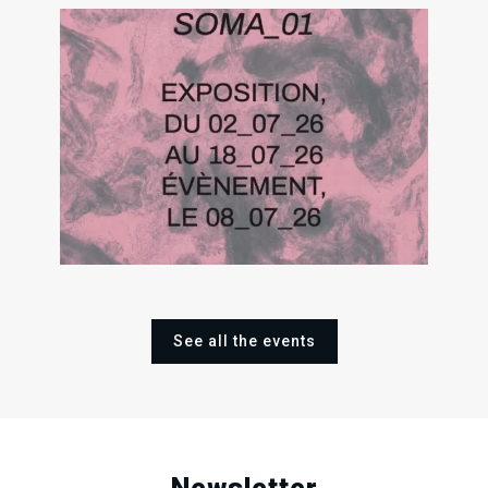
.
.
.
02
18
Thu
Sat
2
Jul
Jul
2026
2026
Sat
Jun
202
See all the events