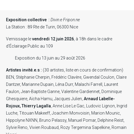
Exposition collective :
Divin.e Fripon.ne
La Station : 89 Rte de Turin, 06300 Nice
Vernissage le
vendredi 12 juin 2026
, à 18h dans le cadre
d’Éclairage Public au 109
Exposition du 13 juin au 29 août 2026
Artistes invité.e.s :
(30 artistes, liste en cours de confirmation)
BEN, Stéphanie Cherpin, Frédéric Clavère, Gwendal Coulon, Claire
Dantzer, Marianne Dupain, Léna Durr, Malachi Farrell, Laurent
Faulon, Jean-Baptiste Ganne, Valentine Gardiennet, Dominique
Ghesquiere, Aïcha Hamu, Jacques Julien,
Arnaud Labelle-
Rojoux, Thierry Lagalla
, Anne Lise Le Gac, Ludovic Lignon, Ingrid
Luche, Titouan Makeeff, Joachim Monvoisin, Marion Mounic,
Hippolyne NXNN, Bruno Pelassy, Manuel Pomar, Delphine Reist,
Sylvie Reno, Vivien Roubaud, Rozy Tergemina Sapelkine, Romain