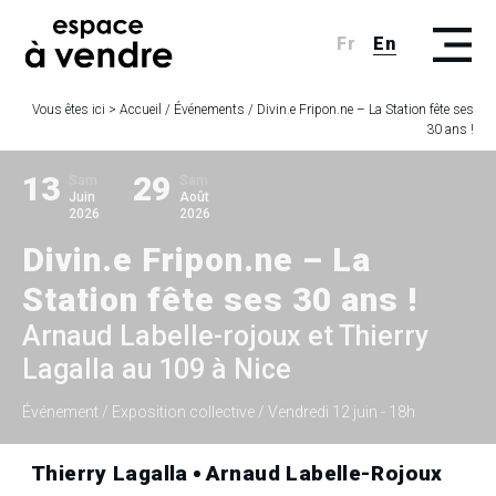
Fr
En
Vous êtes ici >
Accueil
/
Événements
/
Divin.e Fripon.ne – La Station fête ses
30 ans !
13
29
Sam
Sam
Juin
Août
2026
2026
Divin.e Fripon.ne – La
Station fête ses 30 ans !
Arnaud Labelle-rojoux et Thierry
Lagalla au 109 à Nice
Événement
/ Exposition collective
/ Vendredi 12 juin - 18h
Thierry Lagalla
Arnaud Labelle-Rojoux