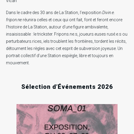
Vicari
Dans le cadre des 30 ans de La Station, l’exposition
Divin.e.
fripon.ne
réunira celles et ceux qui ont fait, font et feront encore
l’histoire de La Station, autour d’une figure ambivalente,
insaisissable : le trickster. Fripons.ne.s, joueurs.euses rusé.e.s ou
perturbateurs.rices, iels troublent les frontières, tordent les récits,
détournent les règles avec cet esprit de subversion joyeuse. Un
.
.
.
portrait collectif d’une Station espiègle, libre et toujours en
mouvement.
RECHERCHE EN COURS
Sélection d’Événements 2026