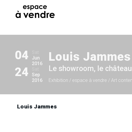
04
Sat
Louis Jammes
Jun
2016
Le showroom, le château
24
Sat
Sep
2016
Exhibition
/ espace à vendre / Art conte
Louis Jammes