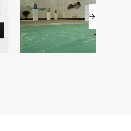
30
26
Fri
Sat
Sep
Nov
2016
2016