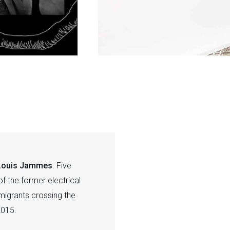
Louis Jammes
Louis Jammes
. Five
f the former electrical
 migrants crossing the
2015.