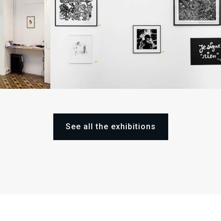
03
11
Sat
Sat
Dec
Feb
2016
2017
See all the exhibitions