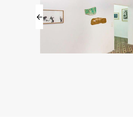
03
11
Sat
Sat
Dec
Feb
2016
2017