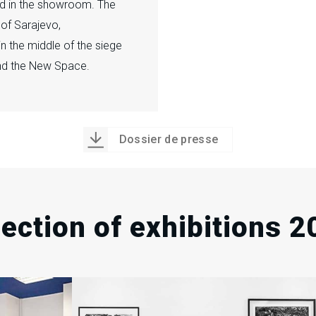
.
.
.
ted in the showroom. The
 of Sarajevo,
in the middle of the siege
 and the New Space.
Dossier de presse
lection of exhibitions 2