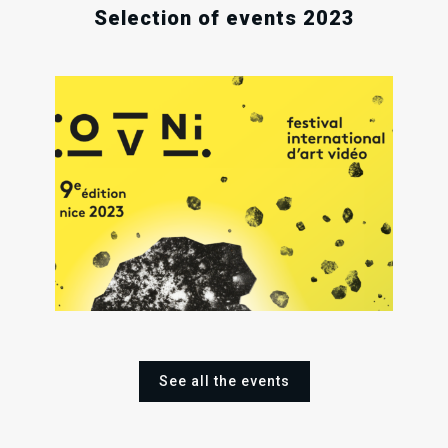
.
.
.
Selection of events 2023
1
25
02
Sat
Oct
Sat
Sat
202
Nov
Dec
2023
2023
See all the events