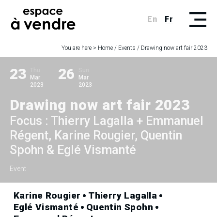
En
Fr
You are here >
Home
/
Events
/
Drawing now art fair 2023
23
26
Thu
Sun
Mar
Mar
2023
2023
Drawing now art fair 2023
Focus : Thierry Lagalla + Emmanuel
Régent, Karine Rougier, Quentin
Spohn & Eglé Vismanté
Event
Karine Rougier
Thierry Lagalla
Eglé Vismanté
Quentin Spohn