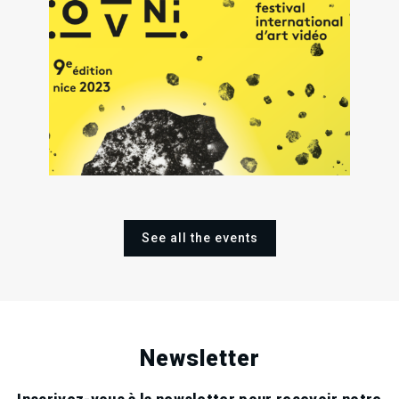
.
.
.
1
25
02
Sat
Oct
Sat
Sat
202
Nov
Dec
2023
2023
See all the events
Newsletter