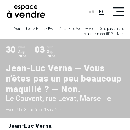
En
Fr
You are here >
Home
/
Events
/
Jean-Luc Verna — Vous n’êtes pas un peu
beaucoup maquillé ? — Non.
30
03
Wed
Sun
Aug
Sep
2023
2023
Jean-Luc Verna — Vous
n’êtes pas un peu beaucoup
maquillé ? — Non.
Le Couvent, rue Levat, Marseille
Event
/ Le 30 août de 18h à 20h
Jean-Luc Verna