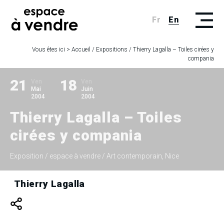
Fr
En
Vous êtes ici >
Accueil
/
Expositions
/
Thierry Lagalla – Toiles cirées y
compania
21
18
Ven
Ven
Mai
Juin
2004
2004
Thierry Lagalla – Toiles
cirées y compania
Exposition
/ espace à vendre / Art contemporain, Nice
Thierry Lagalla