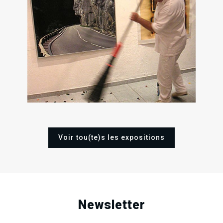
.
.
.
RECHERCHE EN COURS
2
Mar
13
17
Juin
200
Ven
Ven
Août
Sep
2004
2004
Voir tou(te)s les expositions
Newsletter