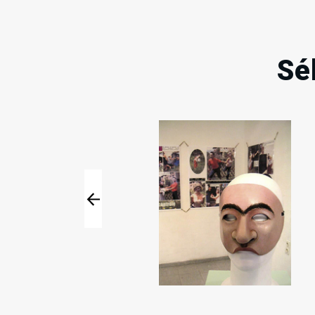
Sé
29
03
Mar
Mar
Juin
Août
2004
2004