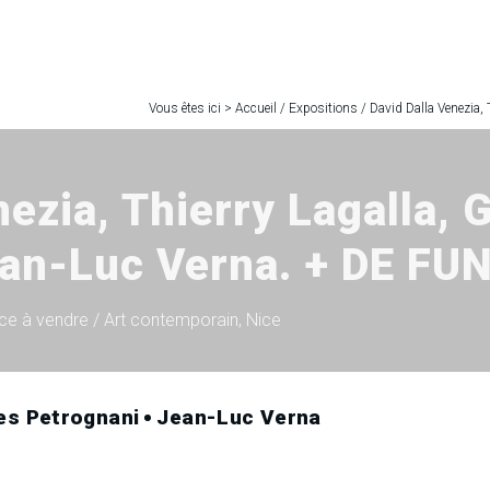
Vous êtes ici >
Accueil
/
Expositions
/
David Dalla Venezia, 
ezia, Thierry Lagalla, G
ean-Luc Verna. + DE FU
ce à vendre / Art contemporain, Nice
les Petrognani
Jean-Luc Verna