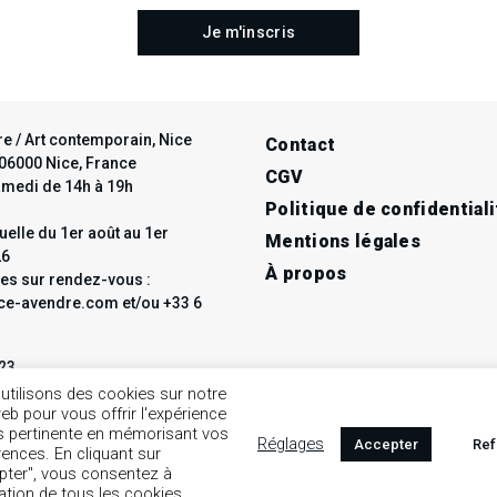
e / Art contemporain, Nice
Contact
t 06000 Nice, France
CGV
amedi de 14h à 19h
Politique de confidentiali
elle du 1er août au 1er
Mentions légales
26
À propos
les sur rendez-vous :
e-avendre.com et/ou +33 6
 23
ce-avendre.com
utilisons des cookies sur notre
web pour vous offrir l'expérience
us pertinente en mémorisant vos
Réglages
Accepter
Ref
rences. En cliquant sur
pter", vous consentez à
2
3
4
5
6
7
8
9
isation de tous les cookies.