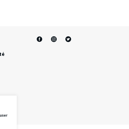
té
user