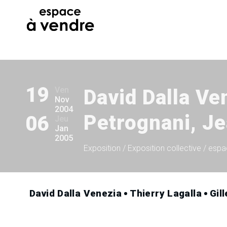
19
Ven
David Dalla Ven
Nov
2004
Petrognani, J
06
Jeu
Jan
2005
Exposition
/ Exposition collective
/ espa
David Dalla Venezia
Thierry Lagalla
Gil