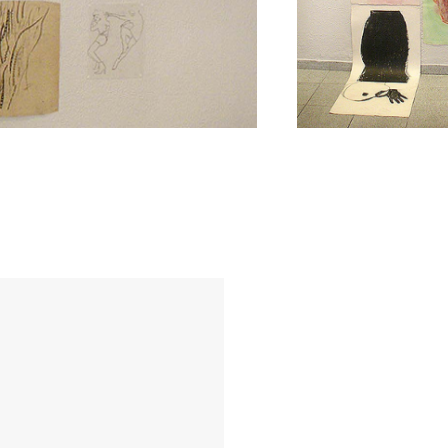
Gilles Petrognani
Jean-Luc Verna