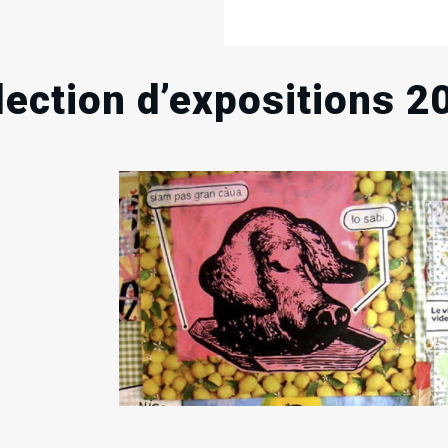
lection d’expositions 2
21
18
.
.
.
Ven
Ven
Mai
Juin
2004
2004
RECHERCHE EN COURS