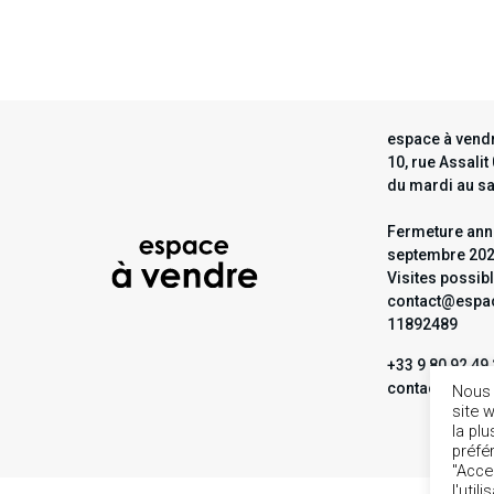
espace à vendr
10, rue Assali
du mardi au s
Fermeture annu
septembre 20
Visites possib
contact@espac
11892489
+33 9 80 92 49
contact@espa
Nous 
site 
la pl
préfé
"Acce
1
l'util