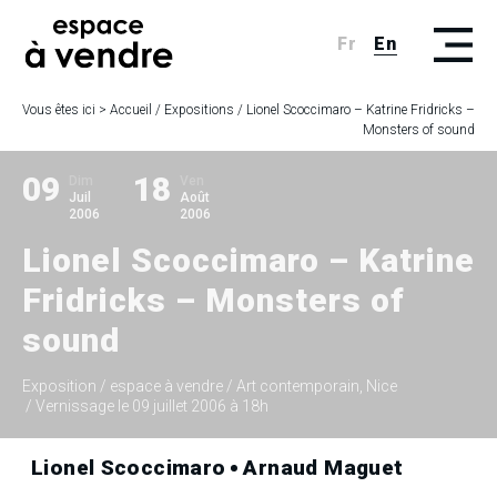
Fr
En
Vous êtes ici >
Accueil
/
Expositions
/
Lionel Scoccimaro – Katrine Fridricks –
Monsters of sound
09
18
Dim
Ven
Juil
Août
2006
2006
Lionel Scoccimaro – Katrine
Fridricks – Monsters of
sound
Exposition
/ espace à vendre / Art contemporain, Nice
/ Vernissage le 09 juillet 2006 à 18h
Lionel Scoccimaro
Arnaud Maguet