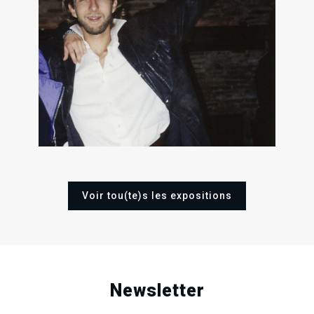
.
.
.
RECHERCHE EN COURS
10
08
1
Ven
Ven
Sa
Nov
Déc
Sep
2006
2006
200
Voir tou(te)s les expositions
Newsletter