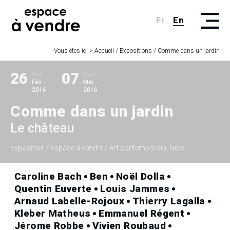
Fr
En
Vous êtes ici >
Accueil
/
Expositions
/
Comme dans un jardin
26
07
Ven
Sam
Fév
Mai
2016
2016
Comme dans un jardin
Le château
Exposition
/ espace à vendre / Art contemporain, Nice
Caroline Bach
Ben
Noël Dolla
Quentin Euverte
Louis Jammes
Arnaud Labelle-Rojoux
Thierry Lagalla
Kleber Matheus
Emmanuel Régent
Jérome Robbe
Vivien Roubaud