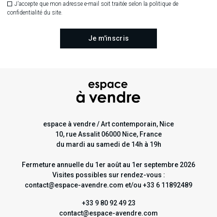
J'accepte que mon adresse e-mail soit traitée selon la politique de
Dimensions variables,
vitrage, 40 x 40 x 10 cm
2016
confidentialité du site.
espace à vendre / Art contemporain, Nice
10, rue Assalit 06000 Nice, France
du mardi au samedi de 14h à 19h
Fermeture annuelle du 1er août au 1er septembre 2026
Visites possibles sur rendez-vous :
contact@espace-avendre.com et/ou +33 6 11892489
+33 9 80 92 49 23
contact@espace-avendre.com