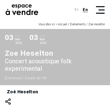
Fr
En
Vous êtes ici >
Accueil
/
Événements
/
Zoe Heselton
03
03
Jeu
Jeu
Mar
Mar
2022
2022
Zoe Heselton
Concert acoustique folk
experimental
Événement
/ À partir de 19h
Zoé Heselton