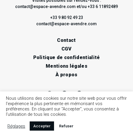
Visites possibles sur rendez-vous :
contact@espace-avendre.com et/ou +33 6 11892489
+33 9 80 92 49 23
contact@espace-avendre.com
Contact
CGV
Politique de confidentialité
Mentions légales
À propos
Nous utilisons des cookies sur notre site web pour vous offrir
l'expérience la plus pertinente en mémorisant vos
préférences. En cliquant sur "Accepter", vous consentez à
l'utilisation de tous les cookies.
Réglages
Accepter
Refuser
© 2026 espace à vendre / Art contemporain, Nice •
Site web par Afterglow