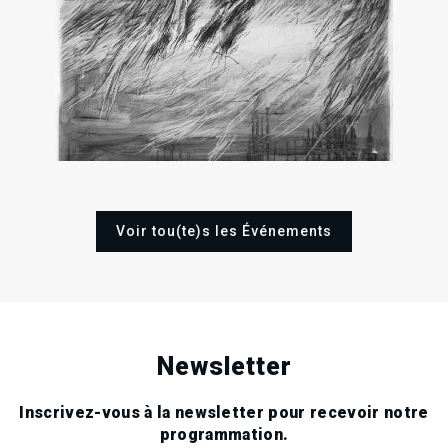
1
16
18
Ven
Ven
Dim
Nov
Déc
Déc
202
2022
2022
Voir tou(te)s les Événements
Newsletter
Inscrivez-vous à la newsletter pour recevoir notre
programmation.