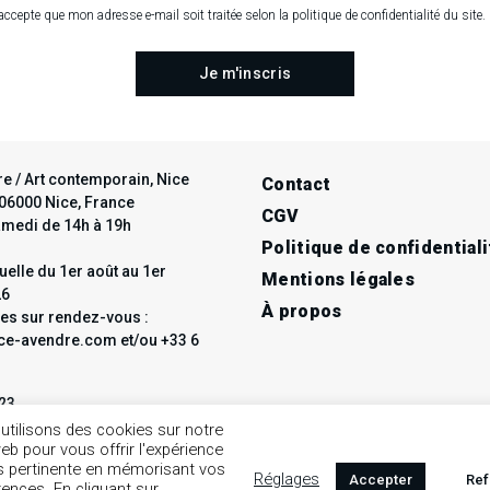
accepte que mon adresse e-mail soit traitée selon la politique de confidentialité du site.
e / Art contemporain, Nice
Contact
t 06000 Nice, France
CGV
amedi de 14h à 19h
Politique de confidentiali
elle du 1er août au 1er
Mentions légales
26
À propos
les sur rendez-vous :
e-avendre.com et/ou +33 6
 23
ce-avendre.com
utilisons des cookies sur notre
web pour vous offrir l'expérience
us pertinente en mémorisant vos
Réglages
Accepter
Ref
rences. En cliquant sur