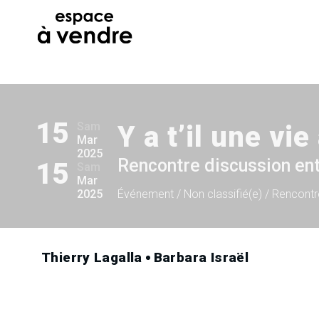
15
Sam
Y a t’il une vi
Mar
2025
Rencontre discussion ent
15
Sam
Mar
2025
Événement
/ Non classifié(e)
/ Rencontr
Thierry Lagalla
Barbara Israël