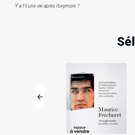
Y a t’il une vie après l’oxymore ?
Sé
20
20
Jeu
Jeu
Nov
Nov
2025
2025