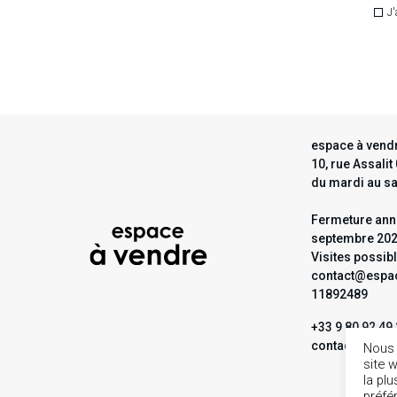
J'
espace à vendr
10, rue Assali
du mardi au s
Fermeture annu
septembre 20
Visites possib
contact@espac
11892489
+33 9 80 92 49
contact@espa
Nous 
site 
la pl
préfé