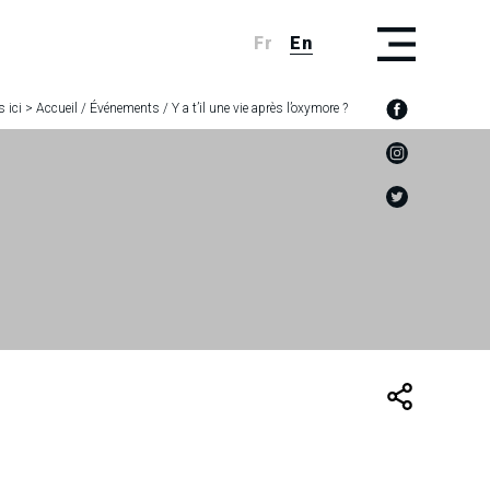
Fr
En
 ici >
Accueil
/
Événements
/
Y a t’il une vie après l’oxymore ?