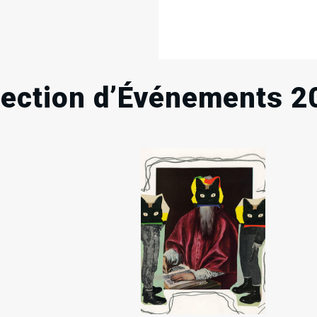
lection d’Événements 2
15
12
.
.
.
Sam
Dim
Nov
Avr
2025
2026
RECHERCHE EN COURS