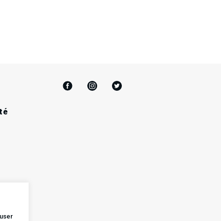
té
user