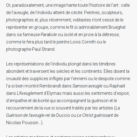
Or, paradoxalement, une image hante toute l’histoire de l’art : celle
de l’aveugle, de l’individu atteint de cécité. Peintres, sculpteurs,
photographes et, plus récemment, vidéastes n’ont cessé de le
représenter en groupe, comme le fit si admirablement Brueghel
dans sa fameuse
Parabole
ou isolé et en proie à la détresse,
comme le fera plus tard le peintre Lovis Corinth ou le
photographe Paul Strand.
Les représentations de l’individu plongé dans les ténèbres
abondent et traversent les siècles et les continents. Elles disent la
cruauté des supplices infligés par l’ennemi ou le despote comme
l’a si bien montré Rembrandt dans
Samson aveugle
ou Raphaël
dans
L’Aveuglement
d’Elymas mais aussi les sentiments d’espoir,
d’empathie et de bonté qui accompagnent la guérison et le
recouvrement de la vue si souvent traités par les artistes (
La
Guérison de l’aveugle-né
de Duccio ou
Le Christ guérissant
de
Nicolas Poussin…).