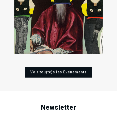
15
12
2
Sam
Dim
Sa
Nov
Avr
Oct
2025
2026
202
Voir tou(te)s les Événements
Newsletter