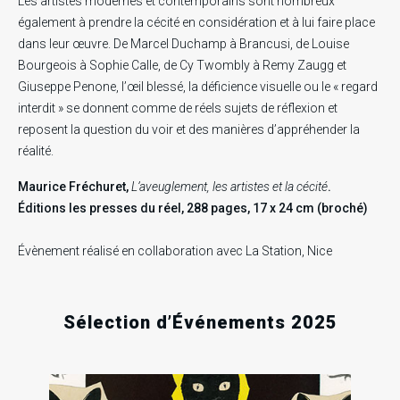
.
.
.
Les artistes modernes et contemporains sont nombreux
également à prendre la cécité en considération et à lui faire place
RECHERCHE EN COURS
dans leur œuvre. De Marcel Duchamp à Brancusi, de Louise
Bourgeois à Sophie Calle, de Cy Twombly à Remy Zaugg et
Giuseppe Penone, l’œil blessé, la déficience visuelle ou le « regard
interdit » se donnent comme de réels sujets de réflexion et
reposent la question du voir et des manières d’appréhender la
réalité.
Maurice Fréchuret,
L’aveuglement, les artistes et la cécité
.
Éditions les presses du réel, 288 pages, 17 x 24 cm (broché)
Évènement réalisé en collaboration avec
La Station, Nice
Sélection d’Événements 2025