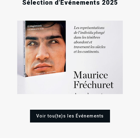
Sélection d’Événements 2025
.
.
.
RECHERCHE EN COURS
20
20
1
Jeu
Jeu
Sa
Nov
Nov
Nov
2025
2025
202
Voir tou(te)s les Événements