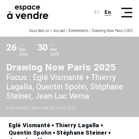
Fr
En
Vous êtes ici >
Accueil
/
Événements
/
Drawing Now Paris 2025
26
30
Mer
Dim
Mar
Mar
2025
2025
Drawing Now Paris 2025
Focus : Eglé Vismanté + Thierry
Lagalla, Quentin Spohn, Stéphane
Steiner, Jean-Luc Verna
Événement
/ Mercredi 26 mars 2025
Eglé Vismanté
Thierry Lagalla
Quentin Spohn
Stéphane Steiner