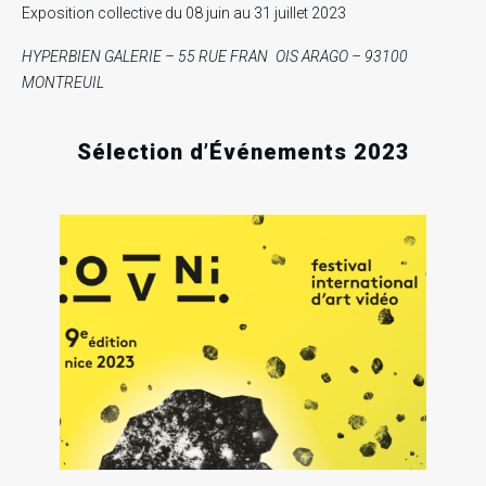
Exposition collective du 08 juin au 31 juillet 2023
HYPERBIEN GALERIE
– 55 RUE FRAN OIS ARAGO – 93100
MONTREUIL
Sélection d’Événements 2023
.
.
.
1
Sa
25
02
Oct
202
Sam
Sam
RECHERCHE EN COURS
Nov
Déc
2023
2023