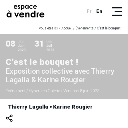
Fr
En
Vous êtes ici >
Accueil
/
Événements
/
C’est le bouquet !
08
31
Jeu
Lun
Juin
Juil
2023
2023
C’est le bouquet !
Exposition collective avec Thierry
Lagalla & Karine Rougier
Événement
/ Hyperbien Galerie
/ Vendredi 8 juin 2023
Thierry Lagalla
Karine Rougier