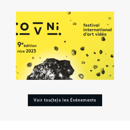
1
Sa
25
02
Oct
202
Sam
Sam
Nov
Déc
2023
2023
Voir tou(te)s les Événements