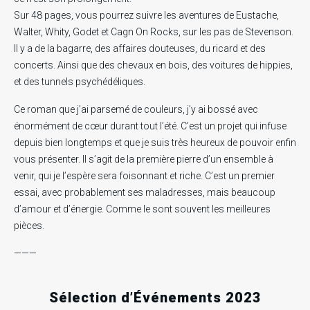
Sur 48 pages, vous pourrez suivre les aventures de Eustache,
Walter, Whity, Godet et Cagn On Rocks, sur les pas de Stevenson.
Il y a de la bagarre, des affaires douteuses, du ricard et des
concerts. Ainsi que des chevaux en bois, des voitures de hippies,
et des tunnels psychédéliques.
Ce roman que j’ai parsemé de couleurs, j’y ai bossé avec
énormément de cœur durant tout l’été. C’est un projet qui infuse
depuis bien longtemps et que je suis très heureux de pouvoir enfin
vous présenter. Il s’agit de la première pierre d’un ensemble à
.
.
.
venir, qui je l’espère sera foisonnant et riche. C’est un premier
essai, avec probablement ses maladresses, mais beaucoup
RECHERCHE EN COURS
d’amour et d’énergie. Comme le sont souvent les meilleures
pièces.
———
Sélection d’Événements 2023