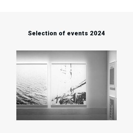
Selection of events 2024
.
.
.
2
16
02
Sat
Sat
Sun
Oct
Nov
Mar
202
2024
2025