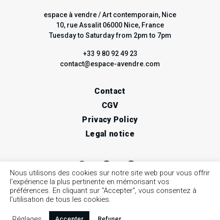
espace à vendre / Art contemporain, Nice
10, rue Assalit 06000 Nice, France
Tuesday to Saturday from 2pm to 7pm
+33 9 80 92 49 23
contact@espace-avendre.com
Contact
CGV
Privacy Policy
Legal notice
Nous utilisons des cookies sur notre site web pour vous offrir
l'expérience la plus pertinente en mémorisant vos
préférences. En cliquant sur "Accepter", vous consentez à
l'utilisation de tous les cookies.
Réglages
Accepter
Refuser
© 2026 espace à vendre / Art contemporain, Nice •