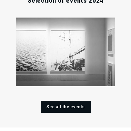
.
.
.
Selection of events 2024
2
16
02
Sat
Sat
Sun
Oct
Nov
Mar
202
2024
2025
See all the events