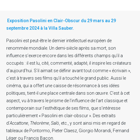
Exposition Pasolini en Clair-Obscur du 29 mars au 29
septembre 2024 à la Villa Sauber.
Pasolini est peut-être le dernier intellectuel européen de
renommée mondiale. Un demi-siècle après sa mort, son
influence s’exerce encore dans les différents champs qu’il a
occupés : il est lu, cité, commenté, adapté, il inspire les créateurs
d’aujourd’hui. S’il aimait se définir avant tout comme « écrivain »,
c’est à travers ses films qu’il a touché le grand public. Aussi le
cinéma, qui a offert une caisse de résonnance à ses idées
politiques, tient-il une place centrale dans son œuvre. C’est à cet
aspect, vu à travers le prisme de l’influence de l’art classique et
contemporain sur l’esthétique de ses films, que s’intéresse
particulièrement « Pasolini en clair-obscur ». Des extraits
d’
Accattone
,
Théorème
,
Salò
, etc., y sont ainsi mis en regard de
tableaux de Pontormo, Pieter Claesz, Giorgio Morandi, Fernand
Léger ou Francis Bacon.