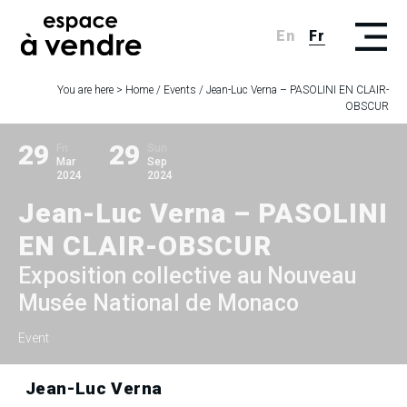
En
Fr
You are here >
Home
/
Events
/
Jean-Luc Verna – PASOLINI EN CLAIR-
OBSCUR
29
29
Fri
Sun
Mar
Sep
2024
2024
Jean-Luc Verna – PASOLINI
EN CLAIR-OBSCUR
Exposition collective au Nouveau
Musée National de Monaco
Event
Jean-Luc Verna