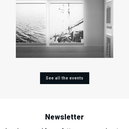
2
16
02
Sat
Sat
Sun
Oct
Nov
Mar
202
2024
2025
See all the events
Newsletter