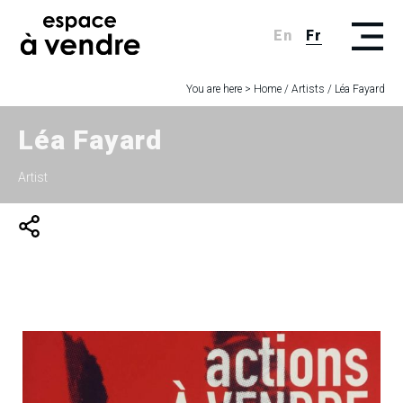
En
Fr
You are here >
Home
/
Artists
/
Léa Fayard
Léa Fayard
Artist