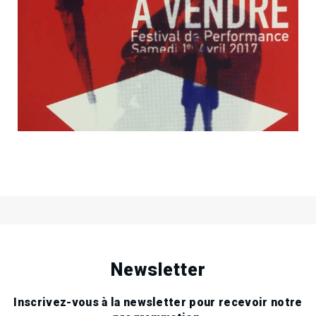
01
Sat
Apr
2017
01
Sat
Apr
Espace A VENDRE, 10 rue
2017
Assalit 06000 Nice
.
.
.
Newsletter
Inscrivez-vous à la newsletter pour recevoir notre