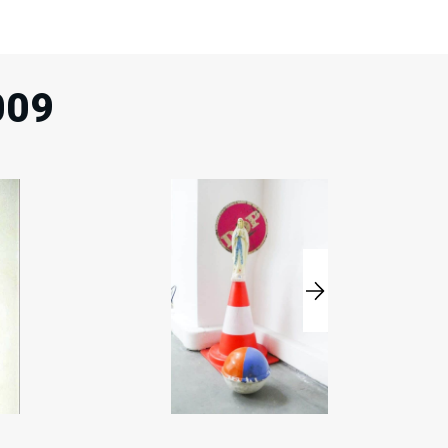
009
13
28
Ven
Sam
Fév
Fév
2009
2009