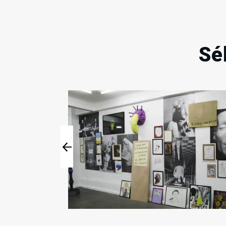
Sé
11
21
Ven
Sam
Sep
Nov
2009
2009