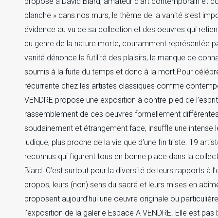
proposé à David Biard, amateur d’art contemporain et col
blanche » dans nos murs, le thème de la vanité s’est i
évidence au vu de sa collection et des oeuvres qui retien
du genre de la nature morte, couramment représentée pa
vanité dénonce la futilité des plaisirs, le manque de co
soumis à la fuite du temps et donc à la mort.Pour célébre
récurrente chez les artistes classiques comme contempo
VENDRE propose une exposition à contre-pied de l’esprit
rassemblement de ces oeuvres formellement différentes,
soudainement et étrangement face, insuffle une intense 
ludique, plus proche de la vie que d’une fin triste. 19 arti
reconnus qui figurent tous en bonne place dans la collec
Biard. C’est surtout pour la diversité de leurs rapports à l’e
propos, leurs (non) sens du sacré et leurs mises en abîme
proposent aujourd’hui une oeuvre originale ou particuliè
l’exposition de la galerie Espace A VENDRE. Elle est pas be