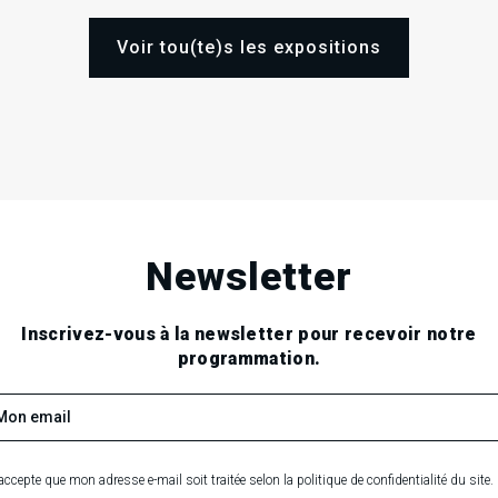
Voir tou(te)s les expositions
Newsletter
Inscrivez-vous à la newsletter pour recevoir notre
programmation.
on. De gauche à droite : Le gentil garçon, Olivier Babin, Lionel Scocc
accepte que mon adresse e-mail soit traitée selon la politique de confidentialité du site.