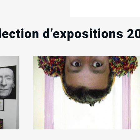
lection d’expositions 2
.
.
.
RECHERCHE EN COURS
30
01
Sam
Sam
Mai
Août
2009
2009