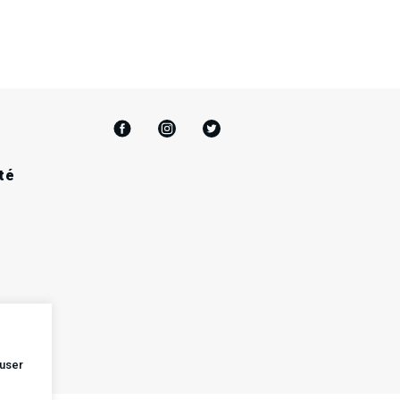
té
user
14
15
16
17
18