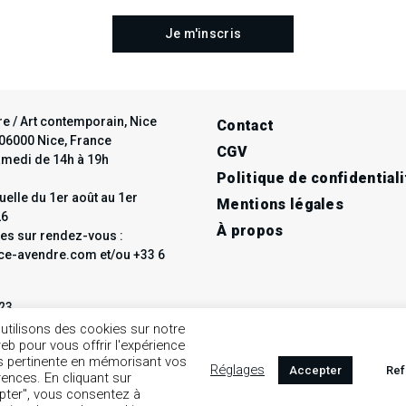
e / Art contemporain, Nice
Contact
t 06000 Nice, France
CGV
amedi de 14h à 19h
Politique de confidentiali
elle du 1er août au 1er
Mentions légales
26
À propos
les sur rendez-vous :
e-avendre.com et/ou +33 6
 23
ce-avendre.com
utilisons des cookies sur notre
web pour vous offrir l'expérience
us pertinente en mémorisant vos
Réglages
Accepter
Ref
rences. En cliquant sur
pter", vous consentez à
7
8
9
10
11
12
13