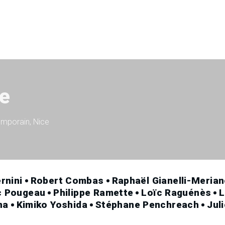
ie
emporain, Nice
rnini
Robert Combas
Raphaël Gianelli-Meria
c Pougeau
Philippe Ramette
Loïc Raguénès
L
na
Kimiko Yoshida
Stéphane Penchreach
Jul