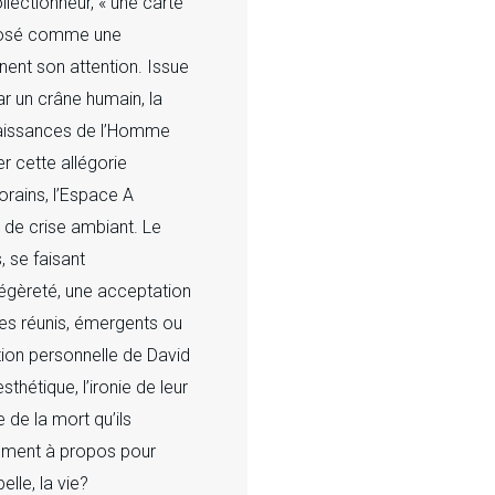
lectionneur, « une carte
mposé comme une
nent son attention. Issue
r un crâne humain, la
nnaissances de l’Homme
r cette allégorie
rains, l’Espace A
 de crise ambiant. Le
 se faisant
légèreté, une acceptation
stes réunis, émergents ou
tion personnelle de David
sthétique, l’ironie de leur
 de la mort qu’ils
rement à propos pour
lle, la vie?