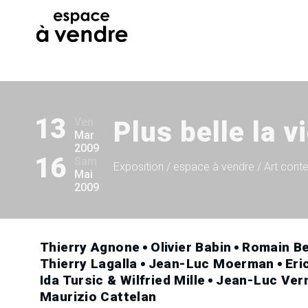
13
Ven
Plus belle la v
Mar
2009
16
Sam
Exposition
/ espace à vendre / Art cont
Mai
2009
Thierry Agnone
Olivier Babin
Romain Be
Thierry Lagalla
Jean-Luc Moerman
Eri
Ida Tursic & Wilfried Mille
Jean-Luc Ver
Maurizio Cattelan