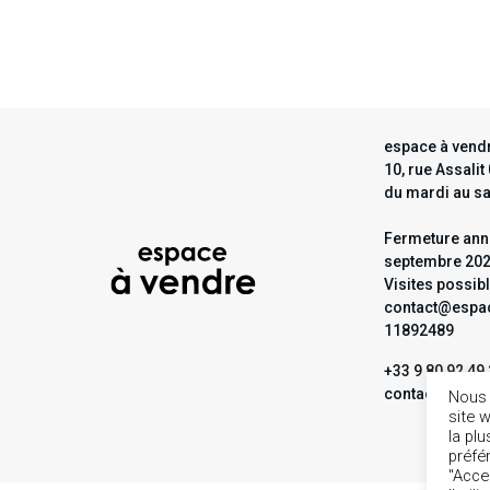
espace à vendr
10, rue Assali
du mardi au s
Fermeture annu
septembre 20
Visites possib
contact@espac
11892489
+33 9 80 92 49
contact@espa
Nous 
site 
la pl
préfé
"Acce
1
2
3
4
5
6