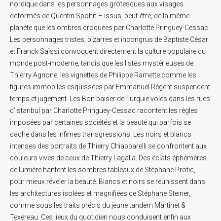
nordique dans les personnages grotesques aux visages
déformés de Quentin Spohn – issus, peut-être, de la même
planète que les ombres croquées par Charlotte Pringuey-Cessac.
Les personnages tristes, bizarres et incongrus de Baptiste César
et Franck Saïssi convoquent directement la culture populaire du
monde post-moderne, tandis que les listes mystérieuses de
Thierry Agnone, les vignettes de Philippe Ramette comme les
figures immobiles esquissées par Emmanuel Régent suspendent
temps et jugement. Les Bon baiser de Turquie volés dans les rues
d’Istanbul par Charlotte Pringuey-Cessac racontent les règles
imposées par certaines sociétés et la beauté qui parfois se
cache dans les infimes transgressions. Les noirs et blancs
intenses des portraits de Thierry Chiapparelli se confrontent aux
.
.
.
couleurs vives de ceux de Thierry Lagalla. Des éclats éphémères
de lumière hantent les sombres tableaux de Stéphane Protic,
RECHERCHE EN COURS
pour mieux révéler la beauté. Blancs et noirs se réunissent dans
les architectures isolées et magnifiées de Stéphane Steiner,
comme sous les traits précis du jeune tandem Martinet &
Texereau. Ces lieux du quotidien nous conduisent enfin aux