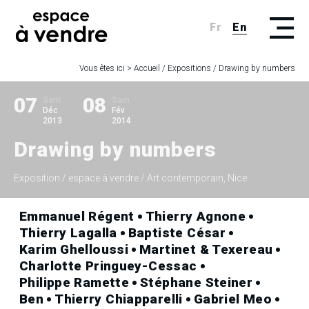
Fr
En
Vous êtes ici >
Accueil
/
Expositions
/
Drawing by numbers
07
08
Sam
Sam
Déc
Fév
2013
2014
Drawing by numbers
Exposition
/ espace à vendre / Art contemporain, Nice
Emmanuel Régent
Thierry Agnone
Thierry Lagalla
Baptiste César
Karim Ghelloussi
Martinet & Texereau
Charlotte Pringuey-Cessac
Philippe Ramette
Stéphane Steiner
Ben
Thierry Chiapparelli
Gabriel Meo