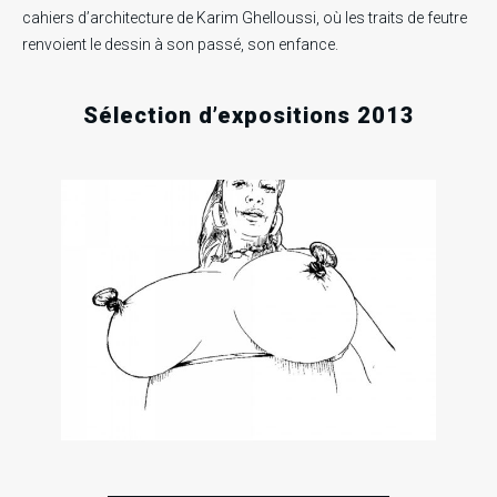
cahiers d’architecture de Karim Ghelloussi, où les traits de feutre
renvoient le dessin à son passé, son enfance.
Sélection d’expositions 2013
01
30
2
Ven
Sam
Ven
Mar
Mar
Jan
2013
2013
201