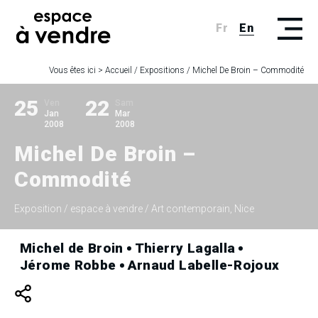
Fr
En
Vous êtes ici >
Accueil
/
Expositions
/
Michel De Broin – Commodité
25
22
Ven
Sam
Jan
Mar
2008
2008
Michel De Broin –
Commodité
Exposition
/ espace à vendre / Art contemporain, Nice
Michel de Broin
Thierry Lagalla
Jérome Robbe
Arnaud Labelle-Rojoux