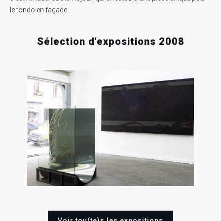
le tondo en façade.
.
.
.
Sélection d’expositions 2008
RECHERCHE EN COURS
12
12
1
Ven
Mer
Sep
Nov
Ven
2008
2008
Juin
200
Voir tou(te)s les expositions