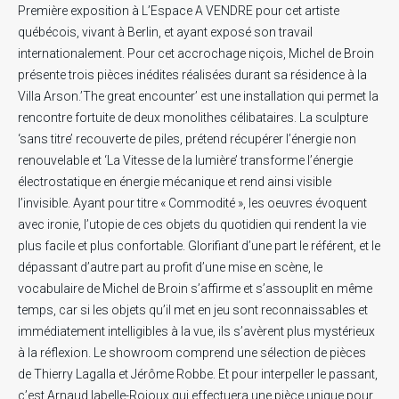
Première exposition à L’Espace A VENDRE pour cet artiste
québécois, vivant à Berlin, et ayant exposé son travail
internationalement. Pour cet accrochage niçois, Michel de Broin
présente trois pièces inédites réalisées durant sa résidence à la
Villa Arson.’The great encounter’ est une installation qui permet la
rencontre fortuite de deux monolithes célibataires. La sculpture
‘sans titre’ recouverte de piles, prétend récupérer l’énergie non
renouvelable et ‘La Vitesse de la lumière’ transforme l’énergie
électrostatique en énergie mécanique et rend ainsi visible
l’invisible. Ayant pour titre « Commodité », les oeuvres évoquent
avec ironie, l’utopie de ces objets du quotidien qui rendent la vie
plus facile et plus confortable. Glorifiant d’une part le référent, et le
dépassant d’autre part au profit d’une mise en scène, le
vocabulaire de Michel de Broin s’affirme et s’assouplit en même
temps, car si les objets qu’il met en jeu sont reconnaissables et
immédiatement intelligibles à la vue, ils s’avèrent plus mystérieux
à la réflexion. Le showroom comprend une sélection de pièces
de Thierry Lagalla et Jérôme Robbe. Et pour interpeller le passant,
c’est Arnaud labelle-Rojoux qui effectuera une pièce unique pour