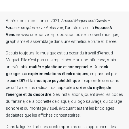
Après son exposition en 2021,
Arnaud Maguet and Guests –
Exposer ce qu’on ne veut plus voir
, l’artiste revient à
Espace A
Vendre
avec une nouvelle proposition où se croisent musique,
graphisme et assemblage dans une esthétique brute et libérée.
Depuis toujours, la musique est au cœur du travail d’Arnaud
Maguet. Elle n’est pas un simple thème ou une influence, mais
une véritable
matière plastique et conceptuelle
. Du
rock
garage
aux
expérimentations électroniques
, en passant par
le
punk DIY
et la
musique psychédélique
, il explore le son dans
ce qu’il a de plus radical : sa capacité à
créer du mythe, de
l’énergie et du désordre
. Ses installations jouent avec les codes
du fanzine, de la pochette de disque, du logo sauvage, du collage
sonore et du montage visuel, évoquant autant les bricolages
dadaïstes que les affiches contestataires.
Dans la lignée d’artistes contemporains qui s’approprient des