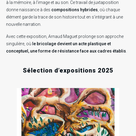
à la mémoire, à l’image et au son. Ce travail de juxtaposition
donne naissance à des
compositions hybrides
, où chaque
élément garde la trace de son histoire tout en s’intégrant à une
nouvelle narration.
Avec cette exposition, Arnaud Maguet prolonge son approche
singulière, où
le bricolage devient un acte plastique et
conceptuel, une forme de résistance face aux cadres établis
.
Sélection d’expositions 2025
11
28
Sam
Ven
1
Oct
Nov
2025
2025
Sa
Oct
202