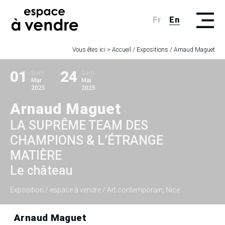
Fr
En
Vous êtes ici >
Accueil
/
Expositions
/
Arnaud Maguet
01
24
Sam
Sam
Mar
Mai
2025
2025
Arnaud Maguet
LA SUPRÊME TEAM DES
CHAMPIONS & L’ÉTRANGE
MATIÈRE
Le château
Exposition
/ espace à vendre / Art contemporain, Nice
Arnaud Maguet