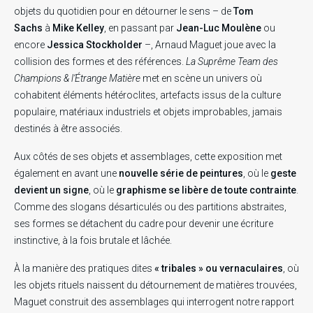
objets du quotidien pour en détourner le sens – de
Tom
Sachs
à
Mike Kelley
, en passant par
Jean-Luc Moulène
ou
encore
Jessica Stockholder
–, Arnaud Maguet joue avec la
collision des formes et des références.
La Suprême Team des
Champions & l’Étrange Matière
met en scène un univers où
cohabitent éléments hétéroclites, artefacts issus de la culture
populaire, matériaux industriels et objets improbables, jamais
destinés à être associés.
Aux côtés de ses objets et assemblages, cette exposition met
également en avant une
nouvelle série de peintures
, où le
geste
devient un signe
, où le
graphisme se libère de toute contrainte
.
Comme des slogans désarticulés ou des partitions abstraites,
ses formes se détachent du cadre pour devenir une écriture
instinctive, à la fois brutale et lâchée.
.
.
.
À la manière des pratiques dites
« tribales » ou vernaculaires
, où
les objets rituels naissent du détournement de matières trouvées,
RECHERCHE EN COURS
Maguet construit des assemblages qui interrogent notre rapport