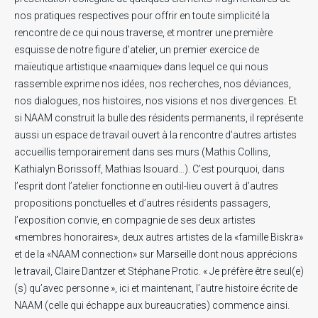
.
.
.
nos pratiques respectives pour offrir en toute simplicité la
rencontre de ce qui nous traverse, et montrer une première
esquisse de notre figure d’atelier, un premier exercice de
maïeutique artistique «naamique» dans lequel ce qui nous
rassemble exprime nos idées, nos recherches, nos déviances,
nos dialogues, nos histoires, nos visions et nos divergences. Et
si NAAM construit la bulle des résidents permanents, il représente
aussi un espace de travail ouvert à la rencontre d’autres artistes
accueillis temporairement dans ses murs (Mathis Collins,
Kathialyn Borissoff, Mathias Isouard…). C’est pourquoi, dans
l’esprit dont l’atelier fonctionne en outil-lieu ouvert à d’autres
propositions ponctuelles et d’autres résidents passagers,
l’exposition convie, en compagnie de ses deux artistes
«membres honoraires», deux autres artistes de la «famille Biskra»
et de la «NAAM connection» sur Marseille dont nous apprécions
le travail, Claire Dantzer et Stéphane Protic. « Je préfère être seul(e)
(s) qu’avec personne », ici et maintenant, l’autre histoire écrite de
NAAM (celle qui échappe aux bureaucraties) commence ainsi.