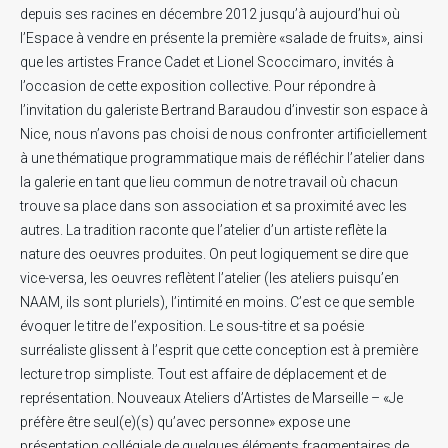
depuis ses racines en décembre 2012 jusqu’à aujourd’hui où
l’Espace à vendre en présente la première «salade de fruits», ainsi
que les artistes France Cadet et Lionel Scoccimaro, invités à
l’occasion de cette exposition collective. Pour répondre à
l’invitation du galeriste Bertrand Baraudou d’investir son espace à
Nice, nous n’avons pas choisi de nous confronter artificiellement
à une thématique programmatique mais de réfléchir l’atelier dans
la galerie en tant que lieu commun de notre travail où chacun
trouve sa place dans son association et sa proximité avec les
autres. La tradition raconte que l’atelier d’un artiste reflète la
nature des oeuvres produites. On peut logiquement se dire que
vice-versa, les oeuvres reflètent l’atelier (les ateliers puisqu’en
NAAM, ils sont pluriels), l’intimité en moins. C’est ce que semble
évoquer le titre de l’exposition. Le sous-titre et sa poésie
surréaliste glissent à l’esprit que cette conception est à première
lecture trop simpliste. Tout est affaire de déplacement et de
représentation. Nouveaux Ateliers d’Artistes de Marseille – «Je
préfère être seul(e)(s) qu’avec personne» expose une
présentation collégiale de quelques éléments fragmentaires de