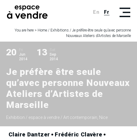
En
Fr
You are here >
Home
/
Exhibitions
/
Je préfère être seule qu’avec personne
Nouveaux Ateliers d’Artistes de Marseille
20
13
Fri
Sat
Jun
Sep
2014
2014
Je préfère être seule
qu’avec personne Nouveaux
Ateliers d’Artistes de
Marseille
Exhibition
/ espace à vendre / Art contemporain, Nice
Claire Dantzer
Frédéric Clavère