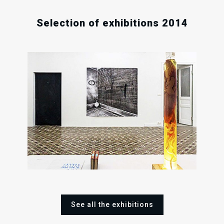
Selection of exhibitions 2014
10
15
2
Fri
Sat
Sat
Oct
Nov
Sep
2014
2014
201
See all the exhibitions