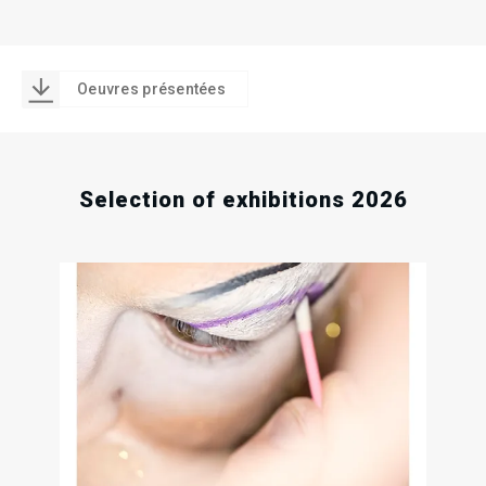
Oeuvres présentées
Selection of exhibitions 2026
1
Tue
Jun
202
04
30
Sat
Sat
Apr
May
2026
2026