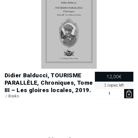
Didier Balducci, TOURISME
12,00
€
PARALLÈLE, Chroniques, Tome
2 copies left
III – Les gloires locales, 2019.
Didier
/
Books
Balducci,
TOURISME
PARALLÈLE, Chroniques,
Tome
III
-
Les
gloires