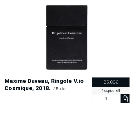
2018.
quantity
Maxime Duveau, Ringole V.io
25,00
€
Cosmique, 2018.
/
Books
4 copies left
Maxime
Duveau,
Ringole
V.io
Cosmique,
2018.
quantity