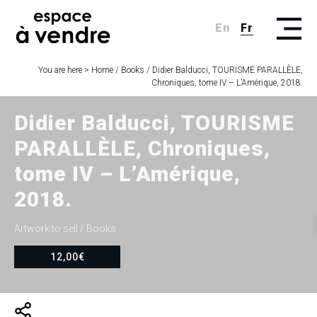
En
Fr
You are here >
Home
/
Books
/
Didier Balducci, TOURISME PARALLÈLE,
Chroniques, tome IV – L’Amérique, 2018.
Didier Balducci, TOURISME
PARALLÈLE, Chroniques,
tome IV – L’Amérique,
2018.
Artwork to sell
/ Books
12,00
€