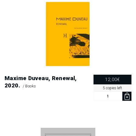
.
.
.
Maxime Duveau, Renewal,
12,00
€
2020.
/
Books
5 copies left
Maxime
Duveau,
Renewal,
2020.
quantity