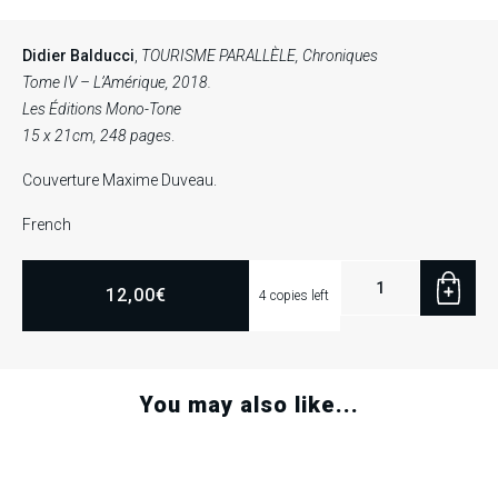
Didier Balducci
,
TOURISME PARALLÈLE, Chroniques
Tome IV – L’Amérique, 2018.
Les Éditions Mono-Tone
15 x 21cm, 248 pages
.
Couverture Maxime Duveau.
French
Didier
12,00
€
4 copies left
Balducci,
TOURISME
PARALLÈLE,
Chroniques,
You may also like...
tome
IV
-
L'Amérique,