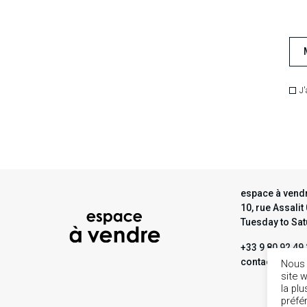
J'
espace à vendr
10, rue Assali
Tuesday to Sa
+33 9 80 92 49
contact@espa
Nous 
site 
la pl
préfé