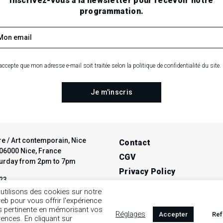
Inscrivez-vous à la newsletter pour recevoir notre
programmation.
accepte que mon adresse e-mail soit traitée selon la politique de confidentialité du site.
e / Art contemporain, Nice
Contact
t 06000 Nice, France
CGV
turday from 2pm to 7pm
Privacy Policy
 23
Legal notice
ce-avendre.com
utilisons des cookies sur notre
web pour vous offrir l'expérience
us pertinente en mémorisant vos
Réglages
Accepter
Ref
rences. En cliquant sur