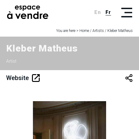
En
Fr
You are here >
Home
/
Artists
/
Kleber Matheus
Kleber Matheus
Artist
Website