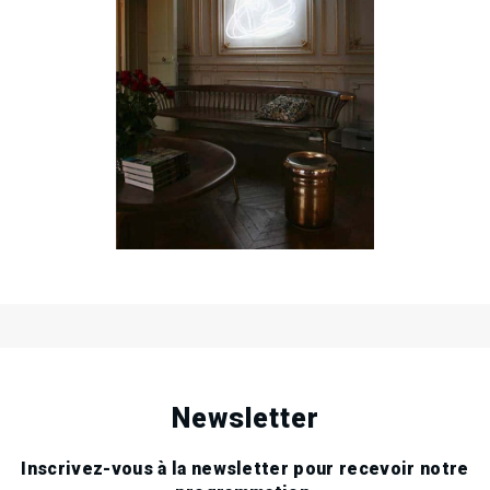
17
Mon
Oct
2016
Bd Franklin Roosvelt, Paris
23
Sun
Oct
2016
.
.
.
Newsletter
Inscrivez-vous à la newsletter pour recevoir notre