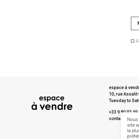
J'
espace à vendr
10, rue Assali
Tuesday to Sa
+33 9 80 92 49
contact@espa
Nous 
site 
la pl
préfé