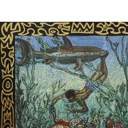
13
Fri
Mar
2009
Sat