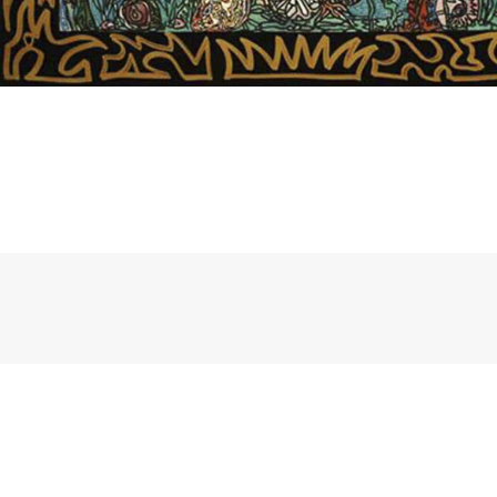
16
May
2009