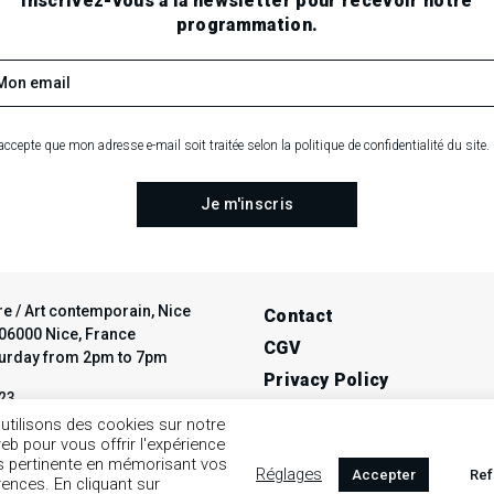
Inscrivez-vous à la newsletter pour recevoir notre
programmation.
accepte que mon adresse e-mail soit traitée selon la politique de confidentialité du site.
e / Art contemporain, Nice
Contact
t 06000 Nice, France
CGV
turday from 2pm to 7pm
Privacy Policy
 23
Legal notice
ce-avendre.com
utilisons des cookies sur notre
web pour vous offrir l'expérience
us pertinente en mémorisant vos
Réglages
Accepter
Ref
rences. En cliquant sur