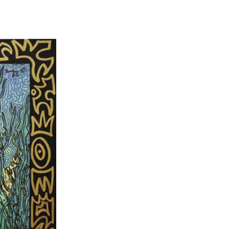
.
.
.