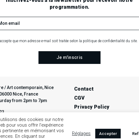
Inscrivez-vous à la newsletter pour recevoir notre
programmation.
accepte que mon adresse e-mail soit traitée selon la politique de confidentialité du site.
e / Art contemporain, Nice
Contact
t 06000 Nice, France
CGV
turday from 2pm to 7pm
Privacy Policy
 23
Legal notice
ce-avendre.com
utilisons des cookies sur notre
web pour vous offrir l'expérience
us pertinente en mémorisant vos
Réglages
Accepter
Ref
rences. En cliquant sur