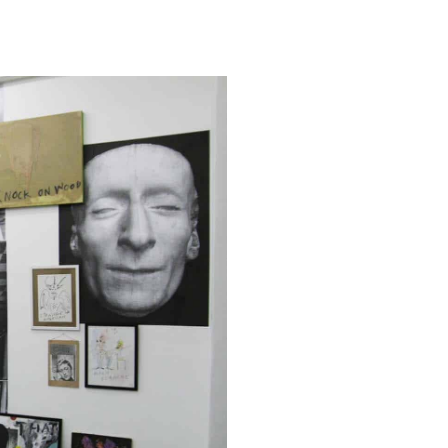
.
.
.