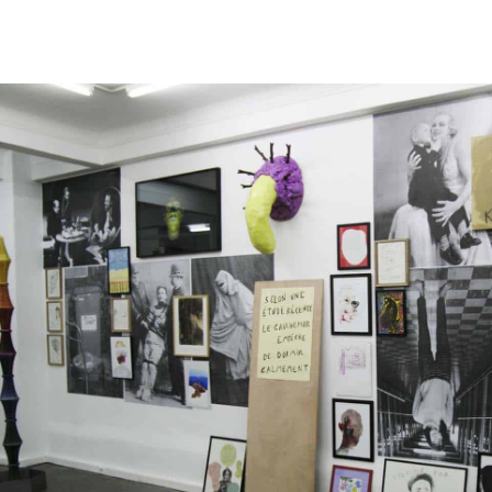
11
Fri
Sep
2009
Sat