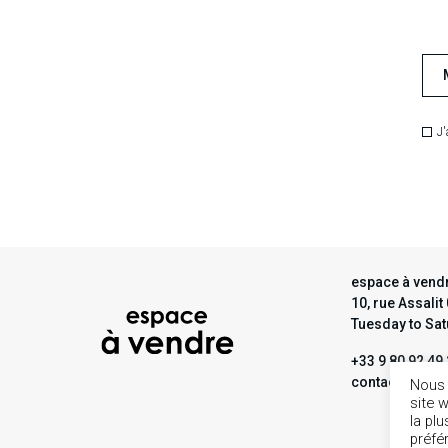
J'
espace à vendr
10, rue Assali
Tuesday to Sa
+33 9 80 92 49
contact@espa
Nous 
site 
la pl
préfé