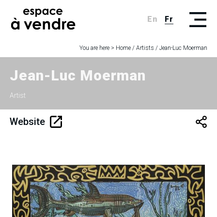
En
Fr
You are here >
Home
/
Artists
/
Jean-Luc Moerman
Jean-Luc Moerman
Artist
Website