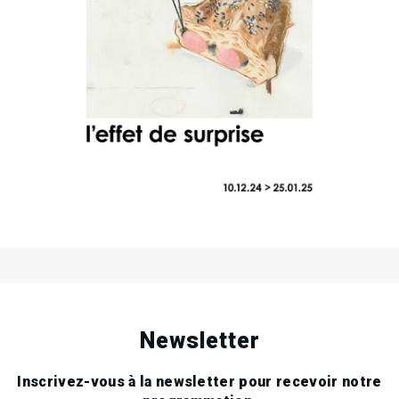
10
Tue
Dec
2024
Dans la galerie et le showroom
25
Sat
Jan
2025
.
.
.
Newsletter
Inscrivez-vous à la newsletter pour recevoir notre