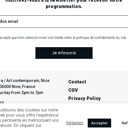
Inscrivez-vous à la newsletter pour recevoir notre
programmation.
accepte que mon adresse e-mail soit traitée selon la politique de confidentialité du site.
e / Art contemporain, Nice
Contact
t 06000 Nice, France
CGV
turday from 2pm to 7pm
Privacy Policy
 23
Legal notice
ce-avendre.com
utilisons des cookies sur notre
web pour vous offrir l'expérience
us pertinente en mémorisant vos
Réglages
Accepter
Ref
rences. En cliquant sur