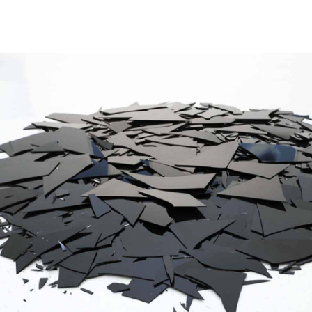
.
.
.
at
ct
012
at