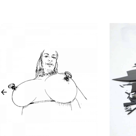
01
13
Fri
S
Mar
O
2013
2
Sat
S