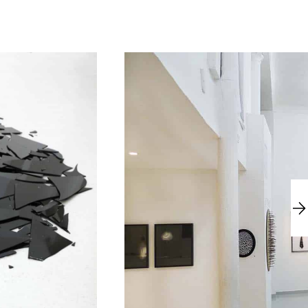
06
Fri
Jan
2012
Sat