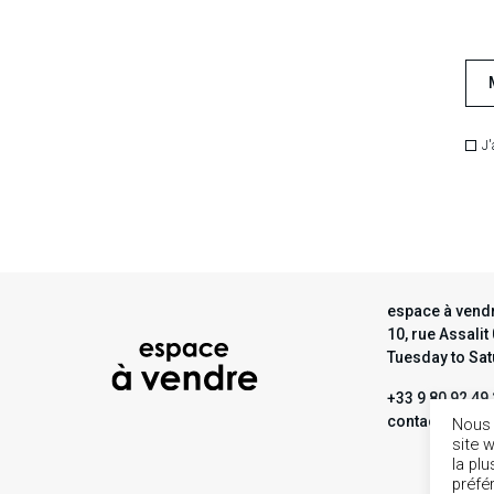
J'
espace à vendr
10, rue Assali
Tuesday to Sa
+33 9 80 92 49
contact@espa
Nous 
site 
la pl
préfé