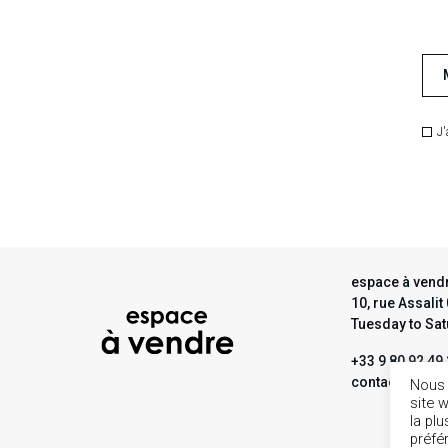
J'
espace à vendr
10, rue Assali
Tuesday to Sa
+33 9 80 92 49
contact@espa
Nous 
site 
la pl
préfé