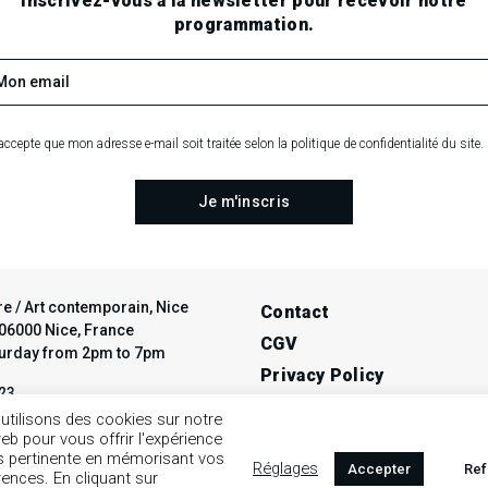
Inscrivez-vous à la newsletter pour recevoir notre
programmation.
accepte que mon adresse e-mail soit traitée selon la politique de confidentialité du site.
e / Art contemporain, Nice
Contact
t 06000 Nice, France
CGV
turday from 2pm to 7pm
Privacy Policy
 23
Legal notice
ce-avendre.com
utilisons des cookies sur notre
web pour vous offrir l'expérience
us pertinente en mémorisant vos
Réglages
Accepter
Ref
rences. En cliquant sur