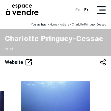
En
Fr
You are here >
Home
/
Artists
/
Charlotte Pringuey-Cessac
Charlotte Pringuey-Cessac
Artist
Website