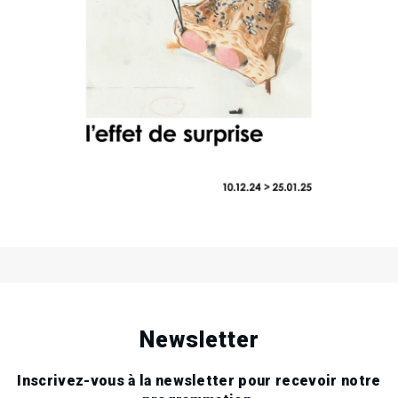
10
Tue
Dec
2024
Dans la galerie et le showroom
25
Sat
Jan
2025
.
.
.
Newsletter
Inscrivez-vous à la newsletter pour recevoir notre