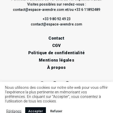
Visites possibles sur rendez-vous :
contact@espace-avendre.com et/ou +33 6 11892489
+33 9 80 92 49 23
contact@espace-avendre.com
Contact
CGV
Politique de confidentialité
Mentions légales
À propos
Nous utilisons des cookies sur notre site web pour vous offrir
l'expérience la plus pertinente en mémorisant vos
préférences. En cliquant sur "Accepter", vous consentez à
l'utilisation de tous les cookies.
Réglages
Accepter
Refuser
© 2026 espace à vendre / Art contemporain, Nice •