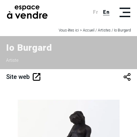
Fr
En
Vous êtes ici >
Accueil
/
Artistes
/
Io Burgard
Io Burgard
Artiste
Site web