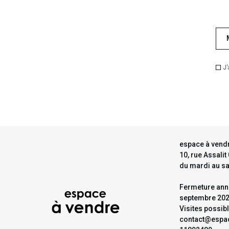
J'
espace à vendr
10, rue Assali
du mardi au s
Fermeture annu
septembre 20
Visites possib
contact@espac