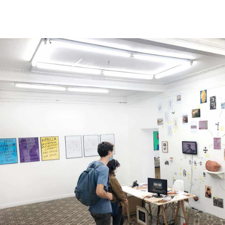
16
Ven
Oct
Exposition collective
2020
Sam