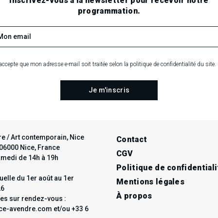
.
.
.
Inscrivez-vous à la newsletter pour recevoir notre
programmation.
RECHERCHE EN COURS
accepte que mon adresse e-mail soit traitée selon la politique de confidentialité du site.
e / Art contemporain, Nice
Contact
t 06000 Nice, France
CGV
amedi de 14h à 19h
Politique de confidentiali
elle du 1er août au 1er
Mentions légales
26
À propos
les sur rendez-vous :
e-avendre.com et/ou +33 6