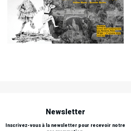
20
Sam
Juin
2026
Céline Marin et Quentin Spohn à
17
Sam
Aubagne !
Oct
2026
Newsletter
Inscrivez-vous à la newsletter pour recevoir notre