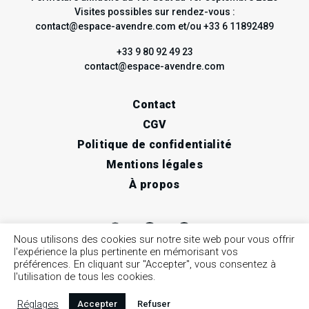
Visites possibles sur rendez-vous :
contact@espace-avendre.com et/ou +33 6 11892489
+33 9 80 92 49 23
contact@espace-avendre.com
Contact
CGV
Politique de confidentialité
Mentions légales
À propos
Nous utilisons des cookies sur notre site web pour vous offrir
l'expérience la plus pertinente en mémorisant vos
préférences. En cliquant sur "Accepter", vous consentez à
l'utilisation de tous les cookies.
Réglages
Accepter
Refuser
© 2026 espace à vendre / Art contemporain, Nice •