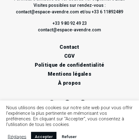
Visites possibles sur rendez-vous :
contact@espace-avendre.com et/ou +33 6 11892489
+33 9 80 92 49 23
contact@espace-avendre.com
Contact
CGV
Politique de confidentialité
Mentions légales
À propos
Nous utilisons des cookies sur notre site web pour vous offrir
l'expérience la plus pertinente en mémorisant vos
préférences. En cliquant sur "Accepter", vous consentez à
l'utilisation de tous les cookies.
Réglages
Accepter
Refuser
© 2026 espace à vendre / Art contemporain, Nice •